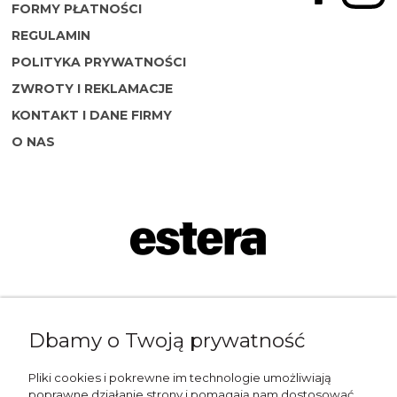
FORMY PŁATNOŚCI
REGULAMIN
POLITYKA PRYWATNOŚCI
ZWROTY I REKLAMACJE
KONTAKT I DANE FIRMY
O NAS
Napisz do nas:
Dbamy o Twoją prywatność
shop@esterashop.com
Zadzwoń:
Pliki cookies i pokrewne im technologie umożliwiają
poprawne działanie strony i pomagają nam dostosować