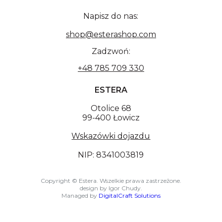
Napisz do nas:
shop@esterashop.com
Zadzwoń:
+48 785 709 330
ESTERA
Otolice 68
99-400 Łowicz
Wskazówki dojazdu
NIP: 8341003819
Copyright © Estera. Wszelkie prawa zastrzeżone.
design by Igor Chudy.
Managed by
DigitalCraft Solutions