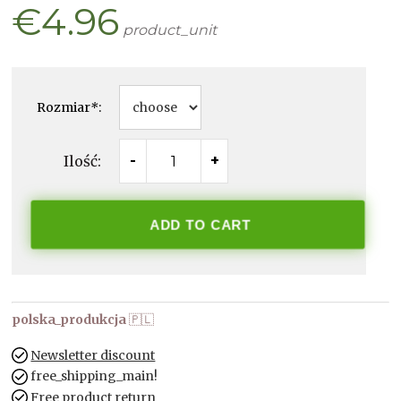
€4.96
product_unit
Rozmiar
*
:
Ilość:
-
+
ADD TO CART
polska_produkcja
🇵🇱
Newsletter discount
free_shipping_main!
Free product return