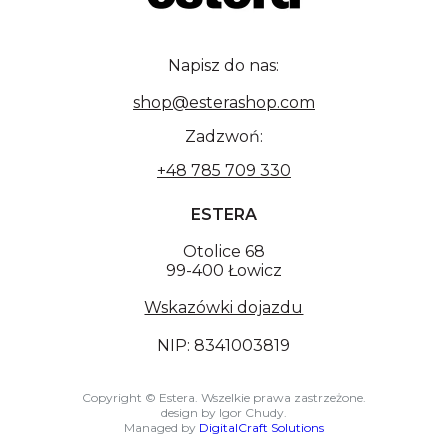
Napisz do nas:
shop@esterashop.com
Zadzwoń:
+48 785 709 330
ESTERA
Otolice 68
99-400 Łowicz
Wskazówki dojazdu
NIP: 8341003819
Copyright © Estera. Wszelkie prawa zastrzeżone.
design by Igor Chudy.
Managed by
DigitalCraft Solutions