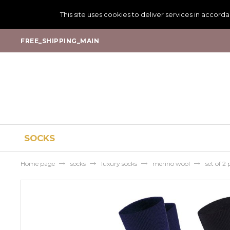
This site uses cookies to deliver services in accord
FREE_SHIPPING_MAIN
SOCKS
Home page
socks
luxury socks
merino wool
set of 2