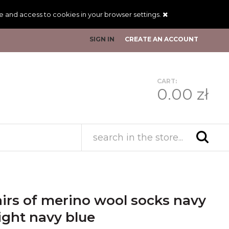
ge and access to cookies in your browser settings.
SIGN IN
CREATE AN ACCOUNT
CART:
0.00 zł
ight navy blue