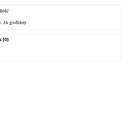
ilość
n:
24 godziny
 (0)