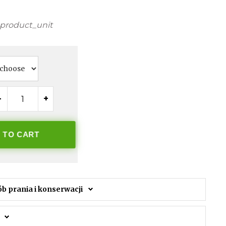
product_unit
-
+
 TO CART
ób prania i konserwacji