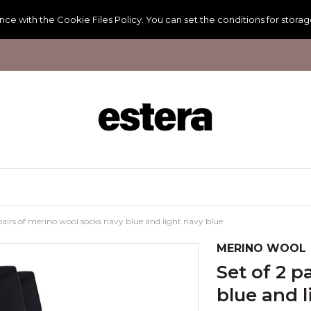
ance with the
Cookie Files Policy
. You can set the conditions for stora
 pairs of merino wool socks navy blue and light navy blue
MERINO WOOL
set of 2 pairs of merino wool socks navy
blue and l