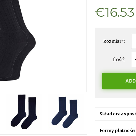
€16.53
Rozmiar
*
:
Ilość:
ADD
Skład oraz spos
Formy płatności