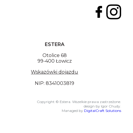
ESTERA
Otolice 68
99-400 Łowicz
Wskazówki dojazdu
NIP: 8341003819
Copyright © Estera. Wszelkie prawa zastrzeżone.
design by Igor Chudy.
Managed by
DigitalCraft Solutions