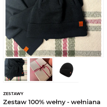
Merynos trekking
Kropki
Merynos bezuciskowe
Paski
Kaszmir
Kaszmir stopki
Bawełna
Bawełna egipska maco
Bawełna merceryzowana
ZESTAWY
zestaw 100% wełny - wełniana