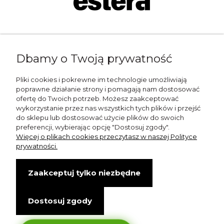
Napisz do nas:
Dbamy o Twoją prywatność
shop@esterashop.com
Zadzwoń:
Pliki cookies i pokrewne im technologie umożliwiają
poprawne działanie strony i pomagają nam dostosować
+48 785 709 330
ofertę do Twoich potrzeb. Możesz zaakceptować
wykorzystanie przez nas wszystkich tych plików i przejść
ESTERA
do sklepu lub dostosować użycie plików do swoich
preferencji, wybierając opcję "Dostosuj zgody".
Otolice 68
Więcej o plikach cookies przeczytasz w naszej Polityce
99-400 Łowicz
prywatności.
Wskazówki dojazdu
Zaakceptuj tylko niezbędne
NIP: 8341003819
Dostosuj zgody
Copyright © Estera. Wszelkie prawa zastrzeżone.
design by Igor Chudy.
Managed by
DigitalCraft Solutions