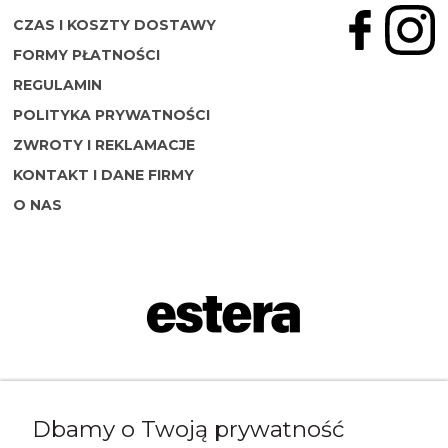
Merynos trekking
CZAS I KOSZTY DOSTAWY
Kropki
FORMY PŁATNOŚCI
Merynos bezuciskowe
REGULAMIN
Paski
Kaszmir
POLITYKA PRYWATNOŚCI
ZWROTY I REKLAMACJE
Kaszmir stopki
KONTAKT I DANE FIRMY
O NAS
Bawełna
Bawełna egipska maco
Bawełna merceryzowana
Napisz do nas:
Dbamy o Twoją prywatność
shop@esterashop.com